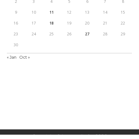
2
3
4
5
6
7
8
9
10
11
12
13
14
15
16
17
18
19
20
21
22
23
24
25
26
27
28
29
30
« Jan
Oct »
Subscribe to our Newsletter
Copyright © lanomadie.fr - 2026