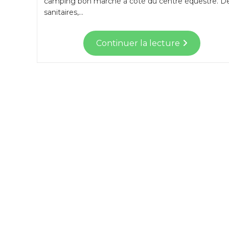
camping bon marché à côté du centre équestre. D
sanitaires,…
Continuer la lecture