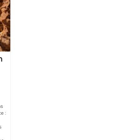
n
ns
e :
s