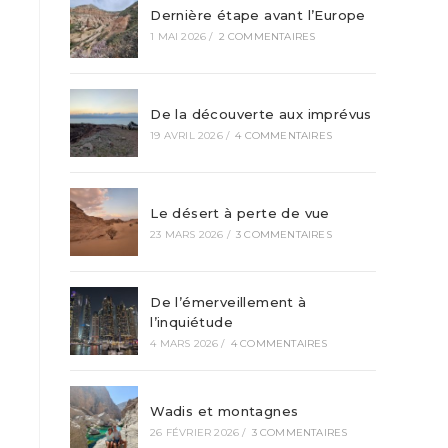
Dernière étape avant l’Europe
1 MAI 2026
/
2 COMMENTAIRES
De la découverte aux imprévus
19 AVRIL 2026
/
4 COMMENTAIRES
Le désert à perte de vue
23 MARS 2026
/
3 COMMENTAIRES
De l’émerveillement à
l’inquiétude
4 MARS 2026
/
4 COMMENTAIRES
Wadis et montagnes
26 FÉVRIER 2026
/
3 COMMENTAIRES